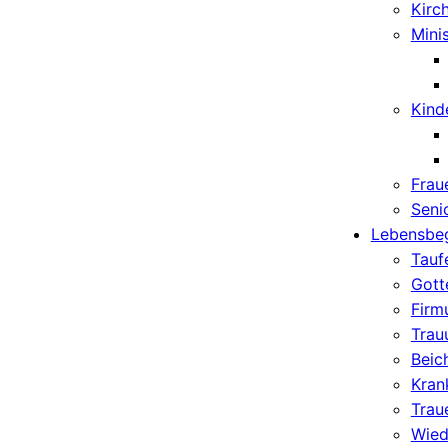
Kirc
Mini
Kind
Frau
Seni
Lebensbeg
Tauf
Gott
Firm
Trau
Beic
Kran
Traue
Wiede