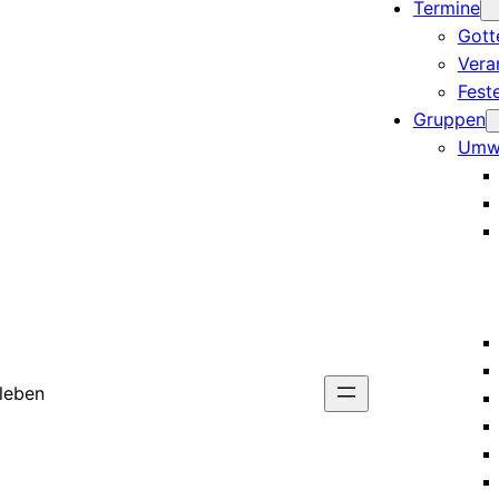
Termine
Gott
Vera
Fest
Gruppen
Umw
rleben