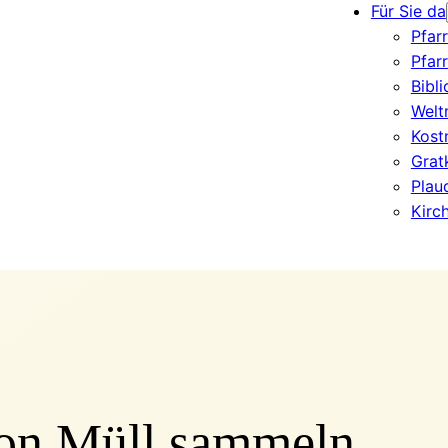
Für Sie da
Pfar
Pfar
Bibl
Welt
Kost
Grat
Plau
Kirc
on Müll sammeln