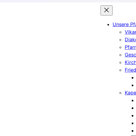
Unsere Pf
Vika
Diak
Pfar
Gesc
Kirc
Frie
Kape