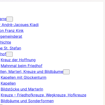
arre
r Andrè-Jacques Kiadi
on Franz Kink
rgemeinderat
hichte
he St. Stefan
dhof
Kreuz der Hoffnung
Mahnmal beim Friedhof
llen, Marterl, Kreuze und Bildbäume
Kapellen mit Glockenturm
Kapellen
Bildstöcke und Marterln
Kreuze – Friedhofkreuze, Wegkreuze, Hofkreuze
Bildbäume und Sonderformen