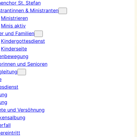
henchor St. Stefan
strantinnen & Ministranten
Ministrieren
Minis aktiv
er und Familien
Kindergottesdienst
Kinderseite
enbewegung
orinnen und Senioren
leitung
e
esdienst
ung
ung
hte und Versöhnung
kensalbung
rfall
reintritt