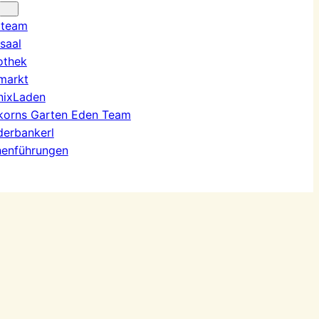
rteam
rsaal
iothek
markt
nixLaden
korns Garten Eden Team
derbankerl
henführungen