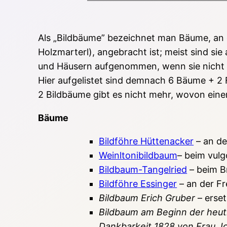
Als „Bildbäume” bezeichnet man Bäume, an d
Holzmarterl), angebracht ist; meist sind s
und Häusern aufgenommen, wenn sie nicht s
Hier aufgelistet sind demnach 6 Bäume + 2 F
2 Bildbäume gibt es nicht mehr, wovon eine
Bäume
Bildföhre Hüttenacker
– an de
Weinltonibildbaum
– beim vulg
Bildbaum-Tangelried
– beim B
Bildföhre Essinger
– an der Fr
Bildbaum Erich Gruber
– erse
Bildbaum am Beginn der heutig
Dankbarkeit 1828 von Frau Jo