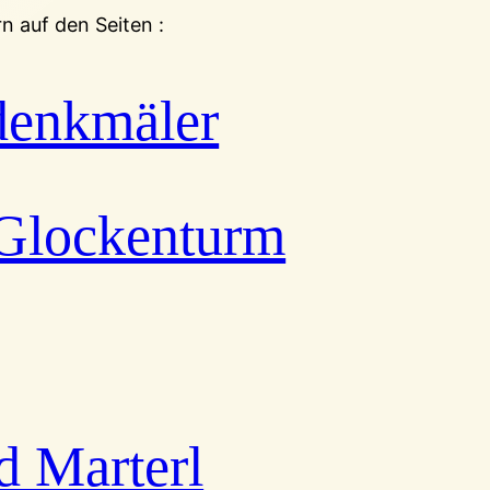
 auf den Seiten :
denkmäler
 Glockenturm
d Marterl