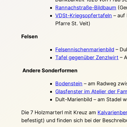
Rannachstraße-Bildbaum
(Gem
VDSt-Kriegsopfertafeln
– auf
Pfarre St. Veit)
Felsen
Felsennischenmarienbild
– Dul
Tafel gegenüber Zenzlwirt
– A
Andere Sonderformen
Bodenstein
– am Radweg zwis
Glasfenster im Atelier der Fam
Dult-Marienbild – am Stadel w
Die 7 Holzmarterl mit Kreuz am
Kalvarienbe
befestigt) und finden sich bei der Beschrei