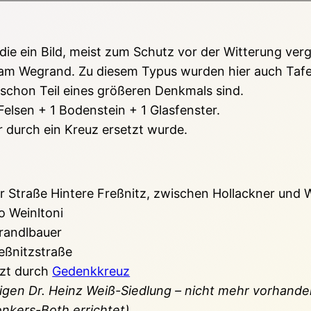
ie ein Bild, meist zum Schutz vor der Witterung verg
ie am Wegrand. Zu diesem Typus wurden hier auch Taf
chon Teil eines größeren Denkmals sind.
elsen + 1 Bodenstein + 1 Glasfenster.
r durch ein Kreuz ersetzt wurde.
r Straße Hintere Freßnitz, zwischen Hollackner und W
o Weinltoni
randlbauer
eßnitzstraße
tzt durch
Gedenkkreuz
en Dr. Heinz Weiß-Siedlung – nicht mehr vorhanden (l
nkers-Both errichtet).