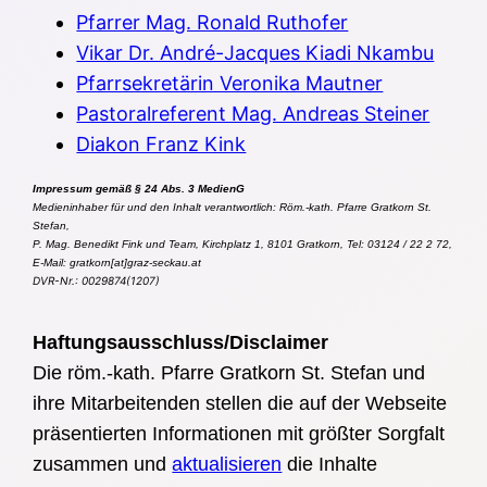
Pfarrer Mag. Ronald Ruthofer
Vikar Dr. André-Jacques Kiadi Nkambu
Pfarrsekretärin Veronika Mautner
Pastoralreferent Mag. Andreas Steiner
Diakon Franz Kink
Impressum gemäß § 24 Abs. 3 MedienG
Medieninhaber für und den Inhalt verantwortlich:
Röm.-kath. Pfarre Gratkorn St.
Stefan
,
P. Mag. Benedikt Fink und Team
,
Kirchplatz 1, 8101 Gratkorn, Tel: 03124 / 22 2 72,
E-Mail: gratkorn[at]graz-seckau.at
DVR-Nr.: 0029874(1207)
Haftungsausschluss/Disclaimer
Die röm.-kath. Pfarre Gratkorn St. Stefan und
ihre Mitarbeitenden stellen die auf der Webseite
präsentierten Informationen mit größter Sorgfalt
zusammen und
aktualisieren
die Inhalte