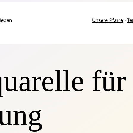
rleben
Unsere Pfarre
Te
arelle für
rung