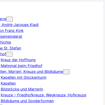
arre
r Andrè-Jacques Kiadi
on Franz Kink
rgemeinderat
hichte
he St. Stefan
dhof
Kreuz der Hoffnung
Mahnmal beim Friedhof
llen, Marterl, Kreuze und Bildbäume
Kapellen mit Glockenturm
Kapellen
Bildstöcke und Marterln
Kreuze – Friedhofkreuze, Wegkreuze, Hofkreuze
Bildbäume und Sonderformen