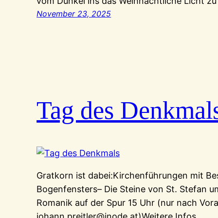
vom Dunkel ins das Weihnachtliche Licht zu
November 23, 2025
Tag des Denkmal
Gratkorn ist dabei:Kirchenführungen mit B
Bogenfensters– Die Steine von St. Stefan 
Romanik auf der Spur 15 Uhr (nur nach Vor
johann.preitler@inode.at)Weitere Infos