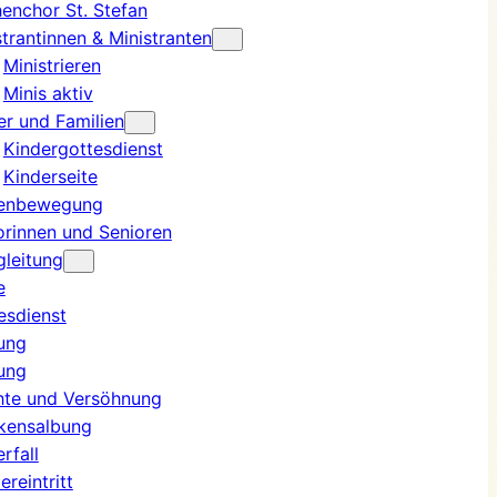
henchor St. Stefan
strantinnen & Ministranten
Ministrieren
Minis aktiv
er und Familien
Kindergottesdienst
Kinderseite
enbewegung
orinnen und Senioren
leitung
e
esdienst
ung
ung
hte und Versöhnung
kensalbung
rfall
reintritt