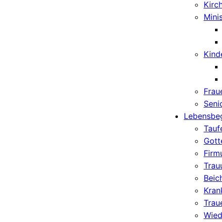
Kirc
Mini
Kind
Frau
Seni
Lebensbeg
Tauf
Gott
Firm
Trau
Beic
Kran
Traue
Wiede