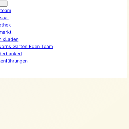
rteam
rsaal
iothek
markt
nixLaden
korns Garten Eden Team
derbankerl
henführungen