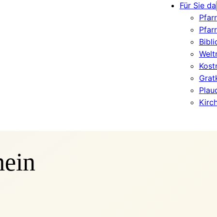
Für Sie da
Pfar
Pfar
Bibl
Welt
Kost
Grat
Plau
Kirc
mein