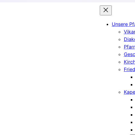
Unsere Pf
Vika
Diak
Pfar
Gesc
Kirc
Frie
Kape