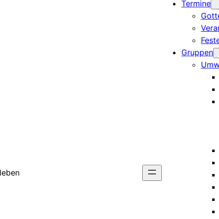
Termine
Gott
Vera
Fest
Gruppen
Umw
rleben